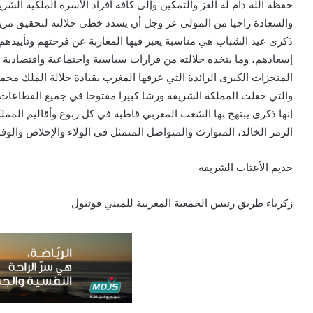
حفظه الله دام له العز والتمكين وإلى كافة أفراد الأسرة الملكية الش
والسعادة راجيا من المولى عز وجل أن يسدد خطى جلالته لتحقيق مزيد م
ذكرى عيد الشباب هي مناسبة يعبر فيها المغاربة عن فرحتهم وتأييدهم
إسعادهم، وما يتخذه جلالته من قرارات سياسية واجتماعية واقتصادية و
المنجزات الكبرى الرائدة التي عرفها المغرب بقيادة جلالة الملك مح
والتي جعلت المملكة الشريفة ورشا كبيرا مفتوحا في جميع القطاعات.
إنها ذكرى يبتهج بها الشعب المغربي قاطبة في كل ربوع وأقاليم الممل
الرمز الخالد، المتوارث والمتواصل المتمثل في الولاء والإخلاص والوفا
خديم الأعتاب الشريفة
زكرياء طريق رئيس الجمعية المغربية للميني فوتبول