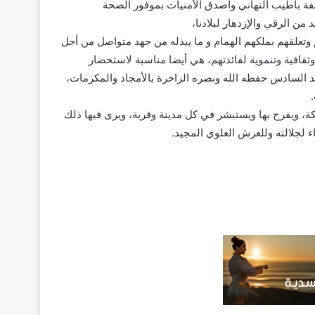
ريفة بأطيب التهاني وأصدق الأمنيات بموفور الصحة
ن الرقي والإزدهار لبلادنا،
 وتعلقهم بملكهم الهمام و ما يبذله من جهد متواصل من أجل
ثقافية وتنموية لفائدتهم، هي أيضا مناسبة لاستحضار
مد السادس حفظه الله ونصره الزاخرة بالأمجاد والمكرمات،
كة، ويفرح بها ويستبشر في كل مدينة وقرية، ويرى فيها ذلك
ء لجلالته وللعرش العلوي المجيد.