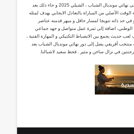
حقق الفريق الوطني لأقل من عشرين سنة انجازا تاريخيا بعد تاهلهم إلى نهائي مونديال الشباب ، الشيلي 2025 و حاء ذلك بعد
لوقت الأصلي من المباراة بالتعادل الايجابي بهدف لمثله
 في حد ذاته تتويجا لمسار حافل و مبهر قدمته عناصر
س الوطني، اضافة إلى ثمرة عمل متواصل و جهد جماعي
 لعب حديث يجمع بين الانضباط التكتيكي و المهارة الفتية ،
لث منتخب أفريقي يصل إلى دور نهائي مونديال الشباب بعد
رجنتين في نزال ساخن و مثير . فحظ سعيد لاشبالنا.