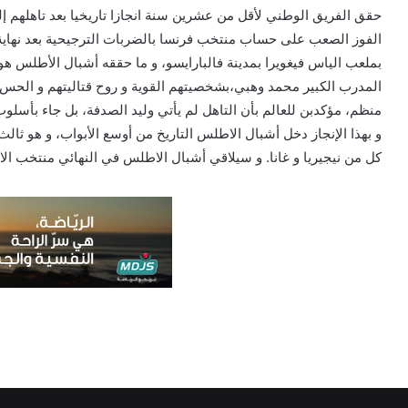
الفوز الصعب على حساب منتخب فرنسا بالضربات الترجيحية بعد نهاية ا
بملعب الياس فيغويرا بمدينة فالبارايسو، و ما حققه أشبال الأطلس هو
المدرب الكبير محمد وهبي،بشخصيتهم القوية و روح قتاليتهم و الح
منظم، مؤكدبن للعالم بأن التاهل لم يأتي وليد الصدفة، بل جاء بأسلوب
و بهذا الإنجاز دخل أشبال الاطلس التاريخ من أوسع الأبواب، و هو ثا
كل من نيجيريا و غانا. و سيلاقي أشبال الاطلس في النهائي منتخب الا