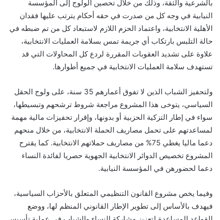
بالشرعية والثقة، وذلك من خلال تحصين الولوج إلى المؤسسة
النيابية في وجه كل من صدرت في حقه أحكام يترتب عليها فقدان
الأهلية الانتخابية، واعتماد الحزم اللازم لاستبعاد كل من تم ضبطه في
حالة التلبس بارتكاب أي جريمة تمس بسلامة العمليات الانتخابية،
علاوة على تشديد العقوبات المقررة لردع كل المحاولات التي قد
تستهدف سلامة العمليات الانتخابية في جميع أطوارها.
ولتحفيز الشباب الذين لا تفوق أعمارهم 35 سنة، على ولوج الحقل
السياسي، يتوخى هذا المشروع مراجعة شروط ترشحهم وتبسيطها،
سواء في إطار التزكية الحزبية أو بدونها، وإقرار تحفيزات مالية مهمة
لمساعدتهم على تحمل مصاريف الحملة الانتخابية، من خلال منحهم
دعما ماليا يغطي 75% من مصاريف حملاتهم الانتخابية. كما يقترح
المشروع تخصيص الدوائر الانتخابية الجهوية حصريا لفائدة النساء
دعما لحضورهن في المؤسسة النيابية.
وفيما يخص مشروع القانون التنظيمي المتعلق بالأحزاب السياسية،
فيهدف بالأساس إلى تطوير الإطار القانوني المنظم لها، ووضع
القواعد المساعدة لتعزيز مشاركة النساء والشباب في عملية تأسيس