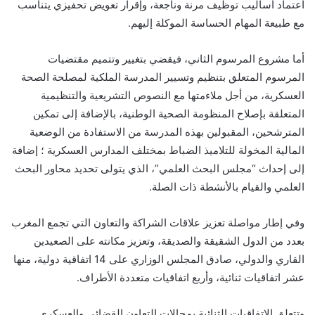
اعتماد أساليب توظيف مرنة وناجعة، وإقرار تعويض تحفيزي يتناسب
مع طبيعة المهام الحساسة الموكلة إليهم.
أما مشروع المرسوم الثاني، فيقضي بتغيير وتتميم مقتضيات
المرسوم المتعلق بتنظيم وتسيير المدرسة الملكية لمصلحة الصحة
العسكرية، من أجل ملاءمتها مع النصوص التشريعية والتنظيمية
المتعلقة بإصلاح المنظومة الصحية الوطنية، بالإضافة إلى تمكين
المترشحين، المقبولين بهذه المدرسة من الاستفادة من الوضعية
المالية المخولة للتلاميذ الضباط بمختلف المدارس العسكرية ؛ إضافة
إلى إحداث “مجلس البحث العلمي”، الذي يتولى تحديد محاور البحث
العلمي والقيام بالأنشطة ذات الصلة.
وفي إطار مواصلة تعزيز علاقات الشراكة والتعاون التي تجمع المغرب
بعدد من الدول الشقيقة والصديقة، وتعزيز مكانته على الصعيدين
القاري والدولي، صادق المجلس الوزاري على 14 اتفاقية دولية، منها
عشر اتفاقيات ثنائية، وأربع اتفاقيات متعددة الأطراف.
وتتعلق الاتفاقيات الثنائية بمجالات التعاون القضائي والعسكري