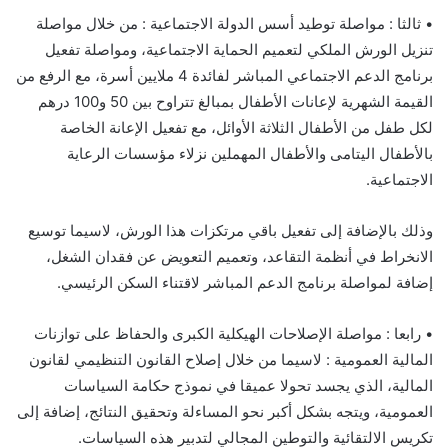
• ثالثا : مواصلة توطيد أسس الدولة الاجتماعية : من خلال مواصلة
تنزيل الورش الملكي لتعميم الحماية الاجتماعية، ومواصلة تفعيل
برنامج الدعم الاجتماعي المباشر لفائدة 4 ملايين أسرة، مع الرفع من
القيمة الشهرية لإعانات الأطفال بمبالغ تتراوح بين 50 و100 درهم
لكل طفل من الأطفال الثلاثة الأوائل، مع تفعيل الإعانة الخاصة
بالأطفال اليتامى والأطفال المهملين نزلاء مؤسسات الرعاية
الاجتماعية.
وذلك بالإضافة إلى تفعيل باقي مرتكزات هذا الورش، لاسيما توسيع
الانخراط في أنظمة التقاعد، وتعميم التعويض عن فقدان الشغل،
إضافة لمواصلة برنامج الدعم المباشر لاقتناء السكن الرئيسي.
• رابعا : مواصلة الإصلاحات الهيكلية الكبرى والحفاظ على توازنات
المالية العمومية : لاسيما من خلال إصلاح القانون التنظيمي لقانون
المالية، الذي يجسد تحولا عميقا في نموذج حكامة السياسات
العمومية، ويتجه بشكل أكبر نحو المساءلة وتحقيق النتائج، إضافة إلى
تكريس الالتقائية والتوطين المجالي لتدبير هذه السياسات.