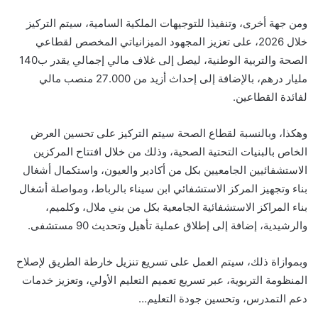
ومن جهة أخرى، وتنفيذا للتوجيهات الملكية السامية، سيتم التركيز
خلال 2026، على تعزيز المجهود الميزانياتي المخصص لقطاعي
الصحة والتربية الوطنية، ليصل إلى غلاف مالي إجمالي يقدر ب140
مليار درهم، بالإضافة إلى إحداث أزيد من 27.000 منصب مالي
لفائدة القطاعين.
وهكذا، وبالنسبة لقطاع الصحة سيتم التركيز على تحسين العرض
الخاص بالبنيات التحتية الصحية، وذلك من خلال افتتاح المركزين
الاستشفائيين الجامعيين بكل من أكادير والعيون، واستكمال أشغال
بناء وتجهيز المركز الاستشفائي ابن سيناء بالرباط، ومواصلة أشغال
بناء المراكز الاستشفائية الجامعية بكل من بني ملال، وكلميم،
والرشيدية، إضافة إلى إطلاق عملية تأهيل وتحديث 90 مستشفى.
وبموازاة ذلك، سيتم العمل على تسريع تنزيل خارطة الطريق لإصلاح
المنظومة التربوية، عبر تسريع تعميم التعليم الأولي، وتعزيز خدمات
دعم التمدرس، وتحسين جودة التعليم…