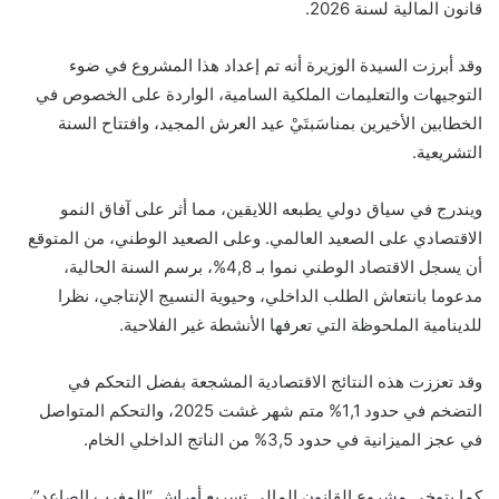
قانون المالية لسنة 2026.
وقد أبرزت السيدة الوزيرة أنه تم إعداد هذا المشروع في ضوء
التوجيهات والتعليمات الملكية السامية، الواردة على الخصوص في
الخطابين الأخيرين بمناسَبتَيْ عيد العرش المجيد، وافتتاح السنة
التشريعية.
ويندرج في سياق دولي يطبعه اللايقين، مما أثر على آفاق النمو
الاقتصادي على الصعيد العالمي. وعلى الصعيد الوطني، من المتوقع
أن يسجل الاقتصاد الوطني نموا بـ 4,8%، برسم السنة الحالية،
مدعوما بانتعاش الطلب الداخلي، وحيوية النسيج الإنتاجي، نظرا
للدينامية الملحوظة التي تعرفها الأنشطة غير الفلاحية.
وقد تعززت هذه النتائج الاقتصادية المشجعة بفضل التحكم في
التضخم في حدود 1,1% متم شهر غشت 2025، والتحكم المتواصل
في عجز الميزانية في حدود 3,5% من الناتج الداخلي الخام.
كما يتوخى مشروع القانون المالي تسريع أوراش “المغرب الصاعد”،