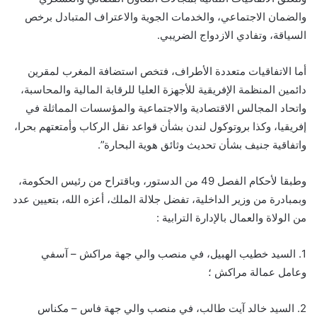
والضمان الاجتماعي، والخدمات الجوية والاعتراف المتبادل برخص
السياقة، وتفادي الازدواج الضريبي.
أما الاتفاقيات متعددة الأطراف، فتخص استضافة المغرب لمقرين
دائمين المنظمة الإفريقية للأجهزة العليا للرقابة المالية والمحاسبة،
واتحاد المجالس الاقتصادية والاجتماعية والمؤسسات المماثلة في
إفريقيا، وكذا بروتوكول لندن بشأن قواعد نقل الركاب وأمتعتهم بحرا،
واتفاقية جنيف بشأن تحديث وثائق هوية البحارة”.
وطبقا لأحكام الفصل 49 من الدستور، وباقتراح من رئيس الحكومة،
وبمبادرة من وزير الداخلية، تفضل جلالة الملك، أعزه الله، بتعيين عدد
من الولاة والعمال بالإدارة الترابية :
1. السيد خطيب الهبيل، في منصب والي جهة مراكش – آسفي
وعامل عمالة مراكش ؛
2. السيد خالد آيت طالب، في منصب والي جهة فاس – مكناس