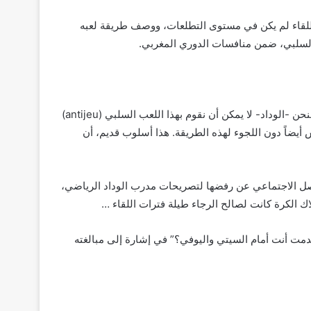
اللقاء لم يكن في مستوى التطلعات، ووصف طريقة لعبه
ل السلبي، ضمن منافسات الدوري المغربي.
وقال المدرب بنبرة غاضبة: “ما رأيته اليوم لم أكن أتوقعه من الرجاء، فنحن -الوداد- لا يمكن أن نقوم بهذا اللعب السلبي (antijeu)
 أيضاً دون اللجوء لهذه الطريقة. هذا أسلوب قديم، أن
واصل الاجتماعي عن رفضها لتصريحات مدرب الوداد الرياضي،
لاك الكرة كانت لصالح الرجاء طيلة فترات اللقاء …
مت أنت أمام السيتي واليوفي؟” في إشارة إلى مبالغته