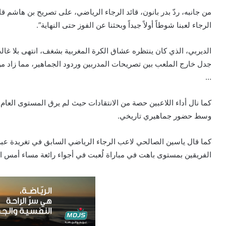
من جانبه، ردّ بدر بانون، قائد الرجاء الرياضي، على تصريح بن هاشم قائ
الرجاء لعبنا شوطاً أولاً جيداً وبحثنا عن الفوز حتى النهاية”.
الديربي، الذي كان ينتظره عشاق الكرة المغربية بشغف، انتهى بلا غا
جدل خارج الملعب بين تصريحات المدربين وردود الجماهير، مما زاد من 
…
كما نال أداء اللاعبين حصة من الانتقادات حيث لم يرق المستوى العام 
وسط حضور جماهيري تاريخي.
كما قال ياسين الصالحي لاعب الرجاء الرياضي السابق في تغريدة عبر 
الفريقين بمستوى باهت في مباراة لُعبت في أجواء رائعة مساء أمس ال