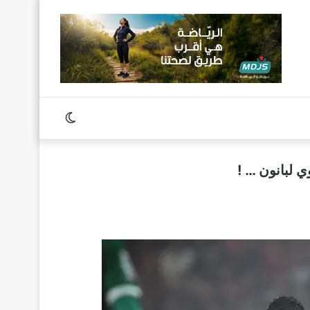
Switch
skin
ي لبانون … !