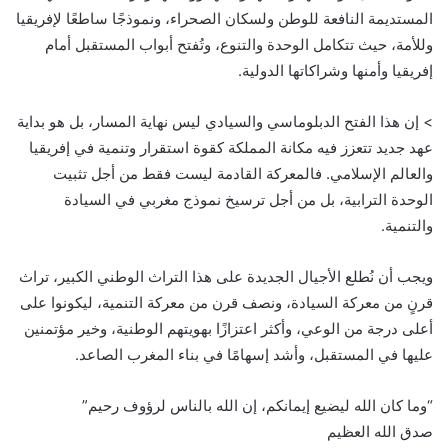
المستديمة النافعة للوطن ولسكان الصحراء، ونموذجًا ساطعًا لإفريقيا
وللأمة، حيث تتكامل الوحدة والتنوع، وتُفتح أبواب المستقبل أمام
إفريقيا وأمنها وشراكاتها الدولية.
> إن هذا الفتح الدبلوماسي والسيادي ليس نهاية المسار، بل هو بداية
عهد جديد تتعزز فيه مكانة المملكة كقوة استقرار وتنمية في إفريقيا
والعالم الإسلامي. فالمعركة القادمة ليست فقط من أجل تثبيت
الوحدة الترابية، بل من أجل ترسيخ نموذج مغربي في السيادة
والتنمية.
ويجب أن نُطلع الأجيال الجديدة على هذا التراث الوطني الكبير، تراث
قرنٍ من معركة السيادة، ونصف قرن من معركة التنمية، ليكونوا على
أعلى درجة من الوعي، وأكثر اعتزازًا بهويتهم الوطنية، وخير مؤتمنين
عليها في المستقبل، وأشد إسهامًا في بناء المغرب الصاعد.
“وما كان الله ليضيع إيمانكم، إن الله بالناس لرؤوف رحيم”
صدق الله العظيم