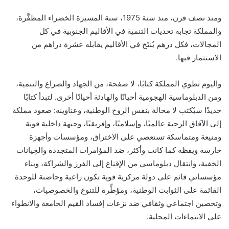
ومنذ نصف قرن، منذ سنة 1975، سنة المسيرة الخضراء المظفَّرة،
والمملكة تجابه تحديات التنمية في الأقاليم الجنوبية في كل
المجالات، فكل درهم يُنتَج في الأقاليم يقابله عشرة دراهم من
الاستثمار فيها.
واليوم تطوي المملكة كتابًا، لا صفحة، من الجهاد والصراع والتنمية،
ومن الدبلوماسية الهجومية أحيانًا والهادئة أحيانًا أخرى. لتبدأ كتابًا
جديدًا سيُكتب لا محالة بنفس الروح الوطنية، وعناوينه: صعود مملكة
إلى الآفاق الرحبة عالميًا، وإسلاميًا، وإفريقيًا، وجبهة داخلية قوية
ومنيعة ومتماسكة تستعصي على الاختراق، ومؤسسات وأجهزة
حارسة ويقظة كما كانت وأكثر، ضد المؤامرات المتجددة والخِيانات
الخفية، وانتقال دبلوماسي من الإقناع إلى الفرز والشراكة، وبناء
مؤسساتي قائم على دولة مركزية قوية تكون راعية وحاضنة للوحدة
القائمة على الثوابت الوطنية، ومؤطِّرة للتنوع والخصوصيات،
وتحصين اجتماعي وثقافي ضد نزعات إفساد القيم الجامعة والانطواء
على الانتماءات المحلية.