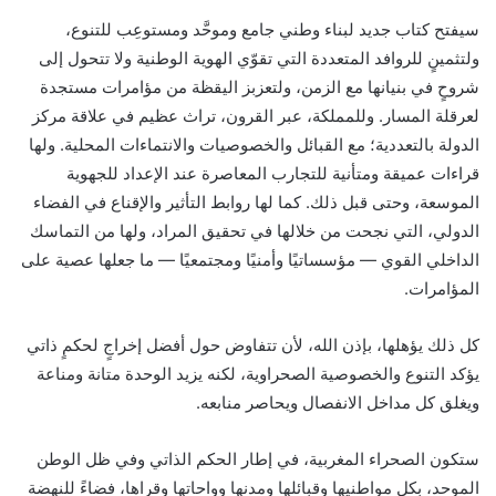
سيفتح كتاب جديد لبناء وطني جامع وموحَّد ومستوعِب للتنوع،
ولتثمينٍ للروافد المتعددة التي تقوّي الهوية الوطنية ولا تتحول إلى
شروحٍ في بنيانها مع الزمن، ولتعزبز اليقظة من مؤامرات مستجدة
لعرقلة المسار. وللمملكة، عبر القرون، تراث عظيم في علاقة مركز
الدولة بالتعددية؛ مع القبائل والخصوصيات والانتماءات المحلية. ولها
قراءات عميقة ومتأنية للتجارب المعاصرة عند الإعداد للجهوية
الموسعة، وحتى قبل ذلك. كما لها روابط التأثير والإقناع في الفضاء
الدولي، التي نجحت من خلالها في تحقيق المراد، ولها من التماسك
الداخلي القوي — مؤسساتيًا وأمنيًا ومجتمعيًا — ما جعلها عصية على
المؤامرات.
كل ذلك يؤهلها، بإذن الله، لأن تتفاوض حول أفضل إخراجٍ لحكمٍ ذاتي
يؤكد التنوع والخصوصية الصحراوية، لكنه يزيد الوحدة متانة ومناعة
ويغلق كل مداخل الانفصال ويحاصر منابعه.
ستكون الصحراء المغربية، في إطار الحكم الذاتي وفي ظل الوطن
الموحد، بكل مواطنيها وقبائلها ومدنها وواحاتها وقراها، فضاءً للنهضة