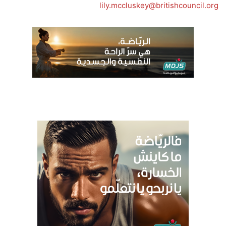
lily.mccluskey@britishcouncil.org