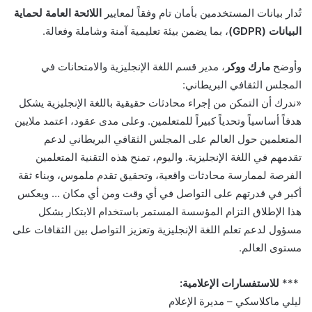
تُدار بيانات المستخدمين بأمان تام وفقاً لمعايير
اللائحة العامة لحماية
البيانات
(GDPR)
، بما يضمن بيئة تعليمية آمنة وشاملة وفعالة
.
وأوضح
مارك ووكر
، مدير قسم اللغة الإنجليزية والامتحانات في
المجلس الثقافي البريطاني
:
«
ندرك أن التمكن من إجراء محادثات حقيقية باللغة الإنجليزية يشكل
هدفاً أساسياً وتحدياً كبيراً للمتعلمين. وعلى مدى عقود، اعتمد ملايين
المتعلمين حول العالم على المجلس الثقافي البريطاني لدعم
تقدمهم في اللغة الإنجليزية. واليوم، تمنح هذه التقنية المتعلمين
الفرصة لممارسة محادثات واقعية، وتحقيق تقدم ملموس، وبناء ثقة
أكبر في قدرتهم على التواصل في أي وقت ومن أي مكان …
ويعكس
هذا الإطلاق التزام المؤسسة المستمر باستخدام الابتكار بشكل
مسؤول لدعم تعلم اللغة الإنجليزية وتعزيز التواصل بين الثقافات على
مستوى العالم
.
***
للاستفسارات الإعلامية
:
ليلي ماكلاسكي – مديرة الإعلام