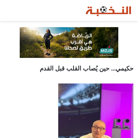
حكيمي… حين يُصاب القلب قبل القدم