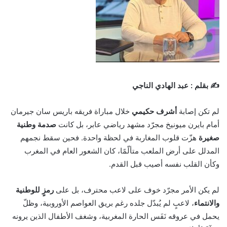
✍️ بقلم : عبد الهادي الناجي
لم تكن إصابة
أشرف حكيمي
خلال مباراة فريقه باريس سان جيرمان
أمام بايرن ميونيخ مجرّد مشهد رياضي عابر، بل كانت
صدمة وطنية
صغيرة
هزّت قلوب المغاربة في لحظة واحدة. فحين سقط نجمهم
المدلل على أرض الملعب متألّمًا، كان الشعور العام في المغرب
وكأن القلب نفسه أصيب قبل القدم.
لم يكن الأمر مجرّد خوف على لاعب محترف، بل على
رمزٍ للوطنية
والانتماء
، لاعبٍ لم يُبدّل جلده رغم بريق العواصم الأوروبية، وظلّ
يحمل في عروقه نَفَس الحارة المغربية، وشغف الأطفال الذين يرونه