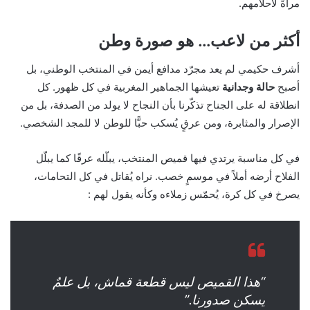
مرآةً لأحلامهم.
أكثر من لاعب… هو صورة وطن
أشرف حكيمي لم يعد مجرّد مدافع أيمن في المنتخب الوطني، بل
أصبح
حالة وجدانية
تعيشها الجماهير المغربية في كل ظهور. كل
انطلاقة له على الجناح تذكّرنا بأن النجاح لا يولد من الصدفة، بل من
الإصرار والمثابرة، ومن عرقٍ يُسكب حبًّا للوطن لا للمجد الشخصي.
في كل مناسبة يرتدي فيها قميص المنتخب، يبلّله عرقًا كما يبلّل
الفلاح أرضه أملاً في موسمٍ خصب. نراه يُقاتل في كل التحامات،
يصرخ في كل كرة، يُحمّس زملاءه وكأنه يقول لهم :
“هذا القميص ليس قطعة قماش، بل علمٌ
يسكن صدورنا.”