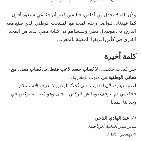
ولأن الله لا يخذل من أخلص، فاليقين كبير أن حكيمي سيعود أقوى،
كما عهدناه، ليواصل رحلة المجد مع المنتخب الوطني الذي صنع معه
التاريخ في مونديال قطر، وسيساهم في كتابة فصلٍ جديد من المجد
القاري في كأس إفريقيا المقبلة بالمغرب.
كلمة أخيرة
حين يُصاب حكيمي،
لا يُصاب جسد لاعب فقط، بل يُصاب معنى من
معاني الوطنية
في قلوب المغاربة.
لكنه سيعود، لأن القلوب التي تُحبّ الوطن لا تعرف الاستسلام.
فحكيمي لم يتوقف يومًا عن الركض… حتى وهو مُصاب، يركض في
وجداننا جميعًا.
✍️
عبد الهادي الناجي
مدير نشر
النخبة الرياضية
4 نوفمبر 2025