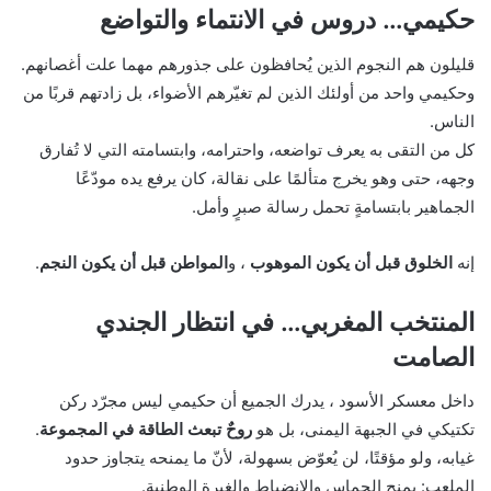
حكيمي… دروس في الانتماء والتواضع
قليلون هم النجوم الذين يُحافظون على جذورهم مهما علت أغصانهم.
وحكيمي واحد من أولئك الذين لم تغيّرهم الأضواء، بل زادتهم قربًا من
الناس.
كل من التقى به يعرف تواضعه، واحترامه، وابتسامته التي لا تُفارق
وجهه، حتى وهو يخرج متألمًا على نقالة، كان يرفع يده مودّعًا
الجماهير بابتسامةٍ تحمل رسالة صبرٍ وأمل.
إنه
الخلوق قبل أن يكون الموهوب
، و
المواطن قبل أن يكون النجم
.
المنتخب المغربي… في انتظار الجندي
الصامت
داخل معسكر الأسود ، يدرك الجميع أن حكيمي ليس مجرّد ركن
تكتيكي في الجبهة اليمنى، بل هو
روحٌ تبعث الطاقة في المجموعة
.
غيابه، ولو مؤقتًا، لن يُعوّض بسهولة، لأنّ ما يمنحه يتجاوز حدود
الملعب: يمنح الحماس والانضباط والغيرة الوطنية.