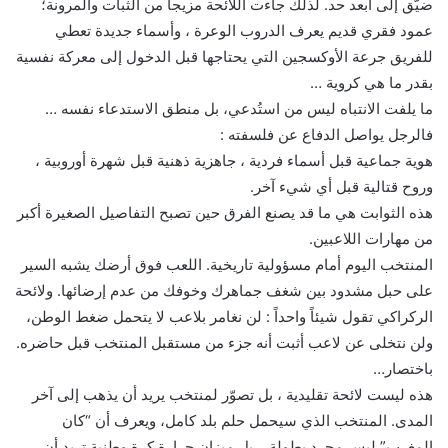
ضيّق إلى أبعد حد. لذلك جاءت اللائحة مزيجاً من الثبات والمرونة؛
عمود فقري قديم يعرف الدروب الوعرة ، وأسماء جديدة تعطي
للفريق جرعة الأوكسجين التي يحتاجها قبل الدخول إلى معركة نفسية
بقدر ما هي كروية …
ما يلفت الانتباه ليس من استُدعي، بل منطق الاستدعاء نفسه …
فالرجل يواصل الدفاع عن فلسفته :
هوية جماعية قبل أسماء فردية ، جاهزية ذهنية قبل شهرة أوروبية ،
وروح قتالية قبل أي شيء آخر.
هذه الثوابت هي ما قد يصنع الفرق حين تصبح التفاصيل الصغيرة أكبر
من مهارات اللاعبين.
المنتخب اليوم أمام مسؤولية تاريخية. اللعب فوق أرضك يشبه السير
على حبل مشدود بين شغف جماهرك وخوفك من عدم إرضائها. ولائحة
الركراكي تقول شيئاً واحداً : لن نغامر بلاعب لا يتحمل ضغط الوطن،
ولن نتخلى عن لاعب أثبت أنه جزء من مستقبل المنتخب قبل حاضره.
باختصار…
هذه ليست لائحة تقليدية ، بل تصوّر لمنتخب يريد أن يذهب إلى آخر
المدى. المنتخب الذي سيحمل حلم بلد كامل، ويعرف أن “كان
المغرب” ليس مجرد بطولة… بل ميزان حرارة كرة وطنية تريد أن