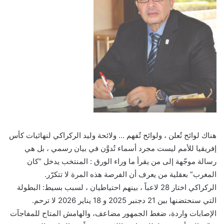
هناك لوائح تُعلن ، ولوائح تُفهم … ولائحة وليد الركراكي لنهائيات كأس
إفريقيا للأمم ليست مجرد أسماء تُدوَّن في بيان رسمي ، بل هي
رسالة موجّهة إلى من يقرأ ما وراء الورق : المنتخب يدخل “كان
المغرب” بعقلية من يعرف أن الفرصة هذه المرة لا تتكرّر.
الركراكي اختار 28 لاعباً ، بينهم احتياطيان ، لسبب بسيط: البطولة
التي سنحتضنها بين 21 دجنبر 2025 و 18 يناير 2026 لا ترحم.
الإصابات واردة، ضغط الجمهور مضاعف، والهامش المتاح للمفاجآت