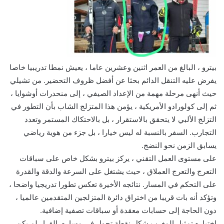
بيترو ، البالغ من العمر اثنين وعشرين عاما ، يعيش نمطا تدريبيا خاصا
يفرض عليه التنقل الدائم بحثا عن أفضل ظروف التحضير. من تشيلي
حيث أنهى مرحلة مهمة من الإعداد الصيفي ، إلى منحدرات أوشوايا ،
ثم إلى كولورادو الأمريكية ، يؤمن هذا المتزلج الشاب بأن التطور في
التزلج الألبي لا يتحقق بالاستقرار ، بل بالاحتكاك المستمر وتعدد
التجارب. السفر بالنسبة له ليس خيارا ، بل جزء من هوية رياضي
يسابق الزمن نحو النضج.
على مستوى العمل التقني ، يركز بيترو بشكل خاص على سباقات
التعرج والتعرج العملاق ، حيث يشتغل على السرعة والدقة والقدرة
على التحكم في المسار. نتائجه الأخيرة تعكس تطورا تدريجيا واضحا ،
وتؤكد أنه بات قريبا من اختراق دائرة المتزلجين المتقدمين عالميا ،
دون الحاجة إلى حسابات معقدة أو سباقات تصفية إضافية.
اختياره تمثيل المغرب شكل نقطة تحول في مساره. القرار لم يكن