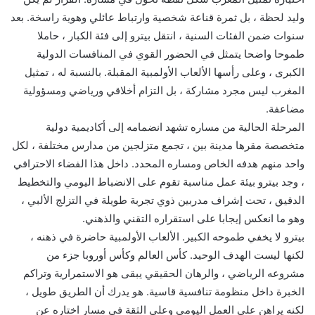
وليد لحظة ، بل ثمرة قناعة شخصية وارتباط عائلي وهوية راسخة. بعد
سنوات ضمن الفئات السنية ، انتقل بيترو إلى فئة الكبار ، حاملا
طموحا واضحا يتمثل في الحضور القوي في المنافسات الدولية
الكبرى ، وعلى رأسها الألعاب الأولمبية المقبلة. بالنسبة له ، تمثيل
المغرب ليس مجرد مشاركة ، بل التزام أخلاقي ورياضي ومسؤولية
مضاعفة.
المرحلة الحالية من مساره تشهد انضمامه إلى أكاديمية دولية
متخصصة مقرها مدينة بين ، تجمع متزلجين من مدارس مختلفة ، لكل
واحد منهم هدفه الخاص ومساره المحدد. داخل هذا الفضاء الاحترافي
، وجد بيترو بيئة عمل مناسبة تقوم على الانضباط اليومي والتخطيط
الدقيق ، تحت إشراف مدربين ذوي تجربة طويلة في التزلج الألبي ،
وهو ما انعكس إيجابا على استقراره التقني والذهني.
بيترو لا يخفي طموحه الكبير. الألعاب الأولمبية حاضرة في ذهنه ،
لكنها ليست الهدف الوحيد. كأس العالم وكأس أوروبا جزء من
مشروعه الرياضي ، والرهان الحقيقي يبقى هو الاستمرارية وتراكم
الخبرة داخل منظومة تنافسية قاسية. هو يدرك أن الطريق طويل ،
لكنه يراهن على العمل اليومي وعلى الثقة في مسار اختاره عن