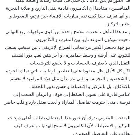
هذا الفوز لم يكن عاديا ، بل حمل في طياته رسالة واضحة لبقية
المنافسين ، مفادها أن الكاميرون قادمة بثقل التاريخ و صلابة التجربة
، و أنها تعرف جيدا كيف تدير مباريات الإقصاء حين ترتفع الضغوط و
يختبر التركيز .
و مع هذا التأهل ، تحددت ملامح واحدة من أقوى مواجهات ربع النهائي
، حيث سيكون الموعد ناريا بين المغرب و الكاميرون .
مواجهة تختصر الكثير من معاني الصراع الإفريقي ، بين منتخب يسعى
للتتويج على أرضه و وسط جماهيره ، و آخر يتقن لعب دور الضيف
الثقيل الذي لا يعترف بالحسابات و لا يخضع للترشيحات .
لكن كل الأمل يظل معقودا على العناصر الوطنية ، التي تملك الجودة
و الشخصية و التجربة ، و التي تدرك أن مثل هذه المواعيد لا تحسم
بالاندفاع ، بل بالتركيز و الانضباط و حسن تدبير اللحظة .
عناصر قادرة على تحويل الضغط إلى قوة ، و الرهان الصعب إلى
فرصة ، متى احترمت تفاصيل المباراة و لعبت بعقل بارد و قلب حاضر
.
المنتخب المغربي يدرك أن عبور هذا المنعطف يتطلب أعلى درجات
التركيز و الانضباط ، لأن الكاميرون لا تمنح الهدايا ، و تعرف كيف
تعاقب على التفاصيل الصغيرة .