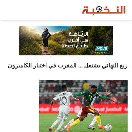
ربع النهائي يشتعل … المغرب في اختبار الكاميرون