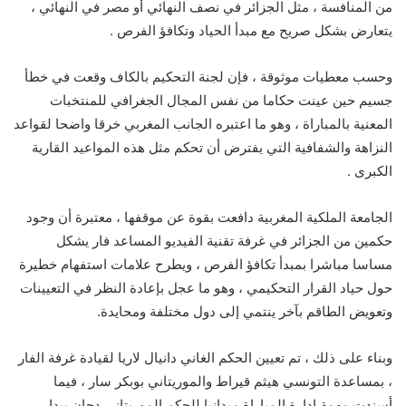
من المنافسة ، مثل الجزائر في نصف النهائي أو مصر في النهائي ،
يتعارض بشكل صريح مع مبدأ الحياد وتكافؤ الفرص .
وحسب معطيات موثوقة ، فإن لجنة التحكيم بالكاف وقعت في خطأ
جسيم حين عينت حكاما من نفس المجال الجغرافي للمنتخبات
المعنية بالمباراة ، وهو ما اعتبره الجانب المغربي خرقا واضحا لقواعد
النزاهة والشفافية التي يفترض أن تحكم مثل هذه المواعيد القارية
الكبرى .
الجامعة الملكية المغربية دافعت بقوة عن موقفها ، معتبرة أن وجود
حكمين من الجزائر في غرفة تقنية الفيديو المساعد فار يشكل
مساسا مباشرا بمبدأ تكافؤ الفرص ، ويطرح علامات استفهام خطيرة
حول حياد القرار التحكيمي ، وهو ما عجل بإعادة النظر في التعيينات
وتعويض الطاقم بآخر ينتمي إلى دول مختلفة ومحايدة.
وبناء على ذلك ، تم تعيين الحكم الغاني دانيال لاريا لقيادة غرفة الفار
، بمساعدة التونسي هيثم قيراط والموريتاني بوبكر سار ، فيما
أسندت مهمة إدارة المباراة ميدانيا للحكم الموريتاني دحان بيدا ،