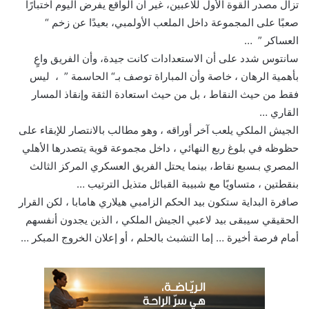
تزال مصدر القوة الأول للاعبين، غير أن الواقع يفرض اليوم اختبارًا
صعبًا على المجموعة داخل الملعب الأولمبي، بعيدًا عن زخم “
العساكر ” …
سانتوس شدد على أن الاستعدادات كانت جيدة، وأن الفريق واعٍ
بأهمية الرهان ، خاصة وأن المباراة توصف بـ“ الحاسمة ” ، ليس
فقط من حيث النقاط ، بل من حيث استعادة الثقة وإنقاذ المسار
القاري …
الجيش الملكي يلعب آخر أوراقه ، وهو مطالب بالانتصار للإبقاء على
حظوظه في بلوغ ربع النهائي ، داخل مجموعة قوية يتصدرها الأهلي
المصري بـسبع نقاط، بينما يحتل الفريق العسكري المركز الثالث
بنقطتين ، متساويًا مع شبيبة القبائل متذيل الترتيب …
صافرة البداية ستكون بيد الحكم الزامبي هيلاري هامابا ، لكن القرار
الحقيقي سيبقى بيد لاعبي الجيش الملكي ، الذين يجدون أنفسهم
أمام فرصة أخيرة … إما التشبث بالحلم ، أو إعلان الخروج المبكر …