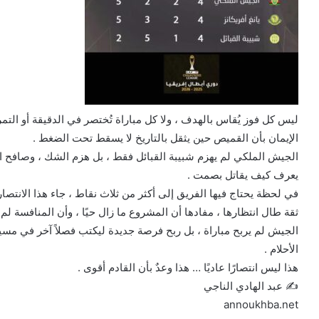
ليس كل فوز يُقاس بالهدف ، ولا كل مباراة تُختصر في الدقيقة أو التمر
الإيمان بأن القميص حين يثقل بالتاريخ لا يسقط تحت الضغط .
الجيش الملكي لم يهزم شبيبة القبائل فقط ، بل هزم الشك ، وصافح الأ
يعرف كيف يقاتل بصمت .
في لحظة يحتاج فيها الفريق إلى أكثر من ثلاث نقاط ، جاء هذا الانتصا
ثقة طال انتظارها ، مفادها أن المشروع ما زال حيًا ، وأن المنافسة لم 
الجيش لم يربح مباراة ، بل ربح فرصة جديدة ليكتب فصلاً آخر في مسيرت
الأحلام .
هذا ليس انتصارًا عاديًا … هذا وعدٌ بأن القادم أقوى .
✍️ عبد الهادي الناجي
annoukhba.net