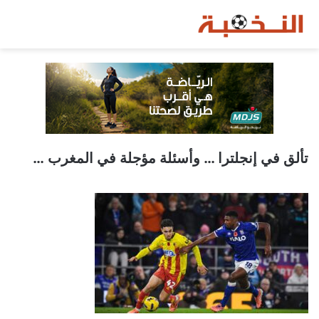
تألق في إنجلترا … وأسئلة مؤجلة في المغرب …