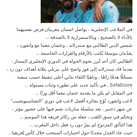
في الملاعب الإنجليزية ، يواصل اسمان مغربيان فرض نفسيهما
بالأداء لا بالضجيج ، وبالاستمرارية لا بالصدفة …
شمس الدين الطالبي مع سندرلاند ، وعثمان معما مع واتفورد ،
يقدّمان موسمًا يُكتب بالأرقام والقرارات الحاسمة …
الطالبي كان أحد أبرز نجوم الجولة في الدوري الإنجليزي الممتاز ،
بعدما قاد سندرلاند إلى فوز واضح على بيرنلي بثلاثة أهداف دون رد ،
مسجّلًا هدفًا رائعًا ، وناهيًا اللقاء بثاني أعلى تنقيط حسب منصة
SofaScore ، في تأكيد جديد على تطوره وثبات مستواه …
في المقابل لم يكن ما يقدمه عثمان معما أقل وزنًا …
لاعب واتفورد تُوّج بجائزة أفضل لاعب في دوري “التشامبيونشيب”
عن شهر دجنبر ، بعد سلسلة مباريات بصم فيها على حضور مؤثر ،
وتحكم في نسق اللعب ، جعله من ركائز فريقه هذا الموسم …
هذا التألق المزدوج لم يمرّ دون رد فعل داخل المغرب …
حيث عاد الجدل مجددًا حول اختيارات المنتخب خلال كأس إفريقيا ،