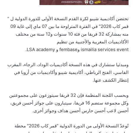
تحتضن أكاديمية شيبو لكرة القدم النسخة الأولى للدورة الدولية ل ”
قمر كاب 2026″ في الفترة المتراوحة ما بين 07 ماي إلى غاية 09
منه بمشاركة 32 فريقا من فئة 10 سنوات و12 سنة من مختلف
الأكاديميات المغربية والأجنبية من تنظيم
ismailia services event وfembase و LSA academy.
ومبدئيا ستشارك في هذه النسخة أكاديميات الوداد، الرجاء، المغرب
الفاسي، الفتح الرباطي، أكاديمية شيبو وأكاديميات من أروبا في
إنتظار الكشف عنها.
وبحسب اللجنة المنظمة فإن 32 فريقا سيتوزعون على مجموعتين
وكل مجموعة ستضم 16 فريقا، سيتبارون على جوائز أحسن فريق،
أحسن لاعب أحسن حارس أحسن هداف وجوائز أخرى.
تُوعدّ النسخة الأولى من الدورة الدولية “قمر كاب 2026″ محطة