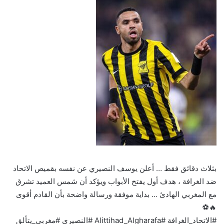
بثلاث دقائق فقط … أعلن يوسف النصيري عن نفسه بقميص الاتحاد
ضد الغرافة ، هدف أول يفتح الأبواب ويؤكد أن شمس العميد تشرق
مع المغربي الهادئ … بداية موفقة ورسالة واضحة بأن القادم أقوى
🔥⚽️
#الاتحاد_الغرافة #Alittihad_Algharafa #النصيري #مغربي_يتألق