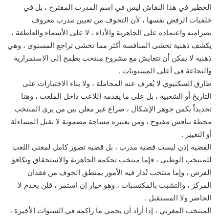
الخطير في هذا النقاش ليس في اسم المدرب المقترح ، بل في
خلفيات الرفض نفسها ، لأن التخوف من تعيين مدرب معروف
بصرامته واعتماده على الجاهزية والأداء ، لا على الأسماء والعاطفة ،
يكشف ذهنية تخشى المنافسة أكثر مما تخشى تراجع المستوى ، وهي
ذهنية لا يمكن أن تتعايش مع مشروع منتخب يطمح إلى الاستمرارية
والنجاعة في أعلى المستويات .
طارق السكتيوي لا يُعرف عنه المجاملة ، ولا بناء الاختيارات على
التاريخ أو الشعبية ، بل على ما يقدمه اللاعب داخل الملعب ، وهنا
تحديداً يكمن جوهر الإشكال ، صراع غير معلن بين من يرى المنتخب
محطة تنافس مفتوح ، ومن يعتبره مساحة مضمونة لا تقبل المساءلة
أو التغيير .
القضية إذن ليست قضية مدرب ، بل قضية تصور كامل لمعنى اللعب
للمنتخب الوطني ، فإما منتخب تحكمه الجاهزية والاستحقاق وتكافؤ
الفرص ، وإما منتخب تُدار فيه الأمور بمنطق الخوف من فقدان
المركز ، والتشبث بالمكتسبات ، وهو خيار إن استمر ، فلن يخدم لا
الحاضر ولا المستقبل .
المنتخب المغربي ، إذا أراد أن يحمي ما راكمه في السنوات الأخيرة ،