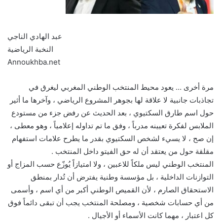
عبد الهادي الناجي
النخبة الرياضية
Annoukhba.net
مرة أخرى … يعود محيط المنتخب الوطني المغربي ليغرق في
تجاذبات جانبية لا علاقة لها بجوهر المشروع الرياضي ، وآخرها ما أثير
حول اسم طارق السكتيوي ، بعد الحديث عن رفض جزء من مستودع
الملابس لفكرة تعيينه مدرباً ، وفق ما تم تداوله إعلامياً ، وهو معطى ،
إن صح ، لا يسيء لشخص السكتيوي بقدر ما يطرح علامات استفهام
مقلقة حول من يعتقد أن له حق الفيتو داخل المنتخب .
المنتخب الوطني ليس ملكاً للاعبين ، ولا امتيازاً يُوزّع حسب المزاج أو
التوازنات الداخلية ، بل مؤسسة وطنية يفترض أن تُدار بمنطق
الاستحقاق الصارم ، لأن القميص الوطني أكبر من أي اسم ، وأسمى
من أي حسابات شخصية ، ومصلحة المنتخب يجب أن تبقى دائماً فوق
كل اعتبار ، مهما كانت الأسماء أو الأجيال .