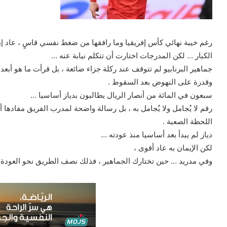
رغم خيبة نهائي كأس إفريقيا وما رافقها من ضغط نفسي قاسٍ ، عاد إ
الكبار … لكن المدرجات اختارت أن تتكلم نيابة عنه …
جماهير البرنابيو لم تتوقف عند ركلة جزاء ضائعة ، بل قرأت ما هو أ
وقدرة على النهوض بعد السقوط .
سبعون في المائة من أنصار الريال يطالبون بدياز أساسيا …
رقم لا يُجامل ولا يُجامل به ، بل رسالة واضحة لمدرب الفريق مفادها 
اللحظة الصعبة .
دياز لم يبدأ بعد أساسيا منذ عودته …
لكن الإيمان به عاد أقوى ،
وفي مدريد … حين تختارك الجماهير ، فذلك نصف الطريق نحو العودة ا