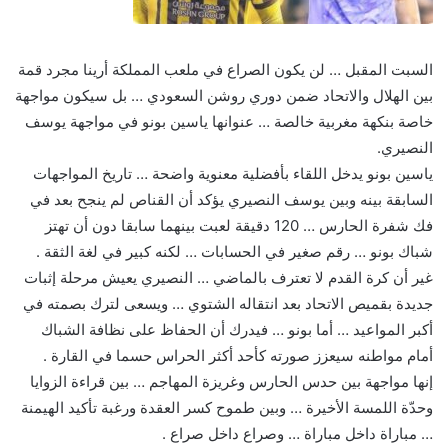
السبت المقبل … لن يكون الصراع في ملعب المملكة أرينا مجرد قمة
بين الهلال والاتحاد ضمن دوري روشن السعودي … بل سيكون مواجهة
خاصة بنكهة مغربية خالصة … عنوانها ياسين بونو في مواجهة يوسف
النصيري.
ياسين بونو يدخل اللقاء بأفضلية معنوية واضحة … تاريخ المواجهات
السابقة بينه وبين يوسف النصيري يؤكد أن القناص لم ينجح بعد في
فك شفرة الحارس … 120 دقيقة لعبت بينهما سابقا دون أن تهتز
شباك بونو … رقم صغير في الحسابات … لكنه كبير في لغة الثقة .
غير أن كرة القدم لا تعترف بالماضي … النصيري يعيش مرحلة إثبات
جديدة بقميص الاتحاد بعد انتقاله الشتوي … ويسعى لترك بصمته في
أكبر المواعيد … أما بونو … فيدرك أن الحفاظ على نظافة الشباك
أمام مواطنه سيعزز صورته كأحد أكثر الحراس حسما في القارة .
إنها مواجهة بين حدس الحارس وغريزة المهاجم … بين قراءة الزوايا
وحدّة اللمسة الأخيرة … وبين طموح كسر العقدة ورغبة تأكيد الهيمنة
… مباراة داخل مباراة … وصراع داخل صراع .