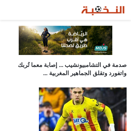
صدمة في التشامبيونشيب … إصابة معما تُربك
واتفورد وتقلق الجماهير المغربية …