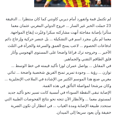
لم تكتمل قمة واتفورد أمام ديربي كاونتي كما كان منتظرا … الدقيقة
23 حملت الخبر غير السار … خروج الدولي المغربي عثمان معما
متأثرا بإصابة مفاجئة أنهت مشاركته مبكرا وغيّرت إيقاع المواجهة.
معما لم يكن مجرد اسم في التشكيلة … بل عنصر حركية وإزعاج دائم
لدفاعات الخصوم … لاعب يمنح العمق والسرعة والجرأة في الثلث
الأخير … وخروجه ترك فراغا واضحا على المستوى الهجومي وأثار
قلق الطاقم التقني والجماهير.
في المقابل … يواصل عمران لوزا تأكيد قيمته في خط الوسط …
توازن … رؤية … وجودة تمرير تمنح الفريق شخصية واضحة … ثنائي
مغربي صنع هذا الموسم الكثير من الإشادة في الملاعب الإنجليزية …
وكان مرشحا لمواصلة التألق في هذه القمة.
الإصابة تبقى النقطة السوداء في أمسية كانت تسير نحو تأكيد جديد
لمستوى معما … والأنظار الآن تتجه نحو نتائج الفحوصات الطبية التي
ستحدد طبيعة الإصابة ومدة الغياب … في انتظار أن تكون الضربة
خفيفة وأن يعود سريعا إلى الميدان.