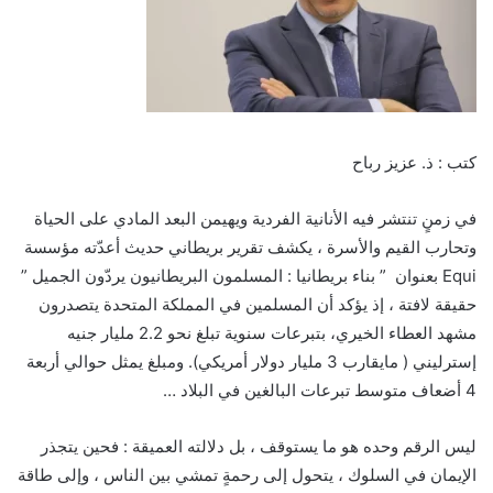
كتب : ذ. عزيز رباح
في زمنٍ تنتشر فيه الأنانية الفردية ويهيمن البعد المادي على الحياة
وتحارب القيم والأسرة ، يكشف تقرير بريطاني حديث أعدّته مؤسسة
Equi بعنوان ” بناء بريطانيا : المسلمون البريطانيون يردّون الجميل ”
حقيقة لافتة ، إذ يؤكد أن المسلمين في المملكة المتحدة يتصدرون
مشهد العطاء الخيري، بتبرعات سنوية تبلغ نحو 2.2 مليار جنيه
إسترليني ( مايقارب 3 مليار دولار أمريكي). ومبلغ يمثل حوالي أربعة
4 أضعاف متوسط تبرعات البالغين في البلاد …
ليس الرقم وحده هو ما يستوقف ، بل دلالته العميقة : فحين يتجذر
الإيمان في السلوك ، يتحول إلى رحمةٍ تمشي بين الناس ، وإلى طاقة