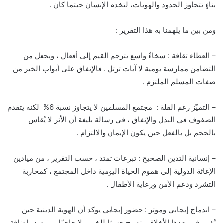
بناءٍ تتجاوز الحدود والهويات، لتخدم الإنسان حيثما كان .
ومن بين ما يلهمنا به هذا التقرير :
– العطاء ثقافة : سخاءٌ واسع يترجم القيم إلى أفعال ، ويجعل من
التضامن ممارسة يومية لا آيات ترتل . فالإنفاق على أبواب الخير من
صفات المسلم الملتزم .
– التميّز رغم القلة : مجتمع المسلمين لا يتجاوز نسبة 6% لكنه يتقدم
الصفوف في البذل والإنفاق ، في رسالة بليغة أن الأثر لا يُقاس
بالحجم بل بالفعل حين يكون الإيمان والالتزام .
– إنسانية التدين الصحيح : تبرعات تمتد ، حسب التقرير ، من ميادين
الإغاثة الدولية إلى هموم الحياة اليومية داخل المجتمع ، كمحاربة
التشرد ودعم الأمن ورعاية الأطفال .
– اندماج إيجابي ومؤثر : حضور إيجابي يؤكد أن الهوية الدينية حين
تُفهم في بعدها الأخلاقي تصبح جسرًا للخير ، لا حاجزًا ، ومصدر إضافة