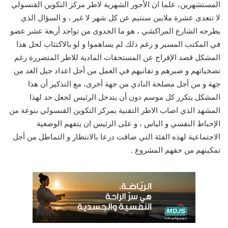
المستشهرين، علما ان الأجور الشهرية لاطر مركز التكوين القنسولي
لا تتعدى عشرة ملايين سنتيم عن كل شهر لا غير ، و السؤال الذي
يطرحه الشارع المراكشي ، هو ما الجدوى من تواجد أربعة عشر عضو
في المكتب المسير و رغم ذلك لم يساهموا و لو بالاكتثاب لحل هذا
المشكل قصد الإفراج عن المستحقات المادية للاطر المتضررة رغم
تضخياتهم و صبرهم و تفانيهم في العمل من أجل اعداد جيل الغد من
جهة و من أجل مصلحة النادي من جهة أخرى، مع التذكير أن هذا
المشكل يتكرر كل موسم دون أن يتدخل الرئيس لجعل حد لهذا
المشهد الذي اصاب الاطر التقنية بمركز التكوين القنسولي بنوعة من
الإحباط النفسي و الياس ، و على الرئيس ان يتفهم الوضعية
الاجتماعية لهذه الفئة التي ضاقت درعا بالانتظار و التماطل من أجل
تمكينهم من حقهم المشروع .