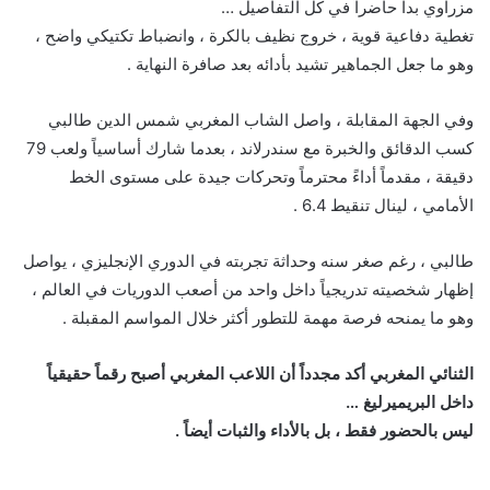
مزراوي بدا حاضراً في كل التفاصيل …
تغطية دفاعية قوية ، خروج نظيف بالكرة ، وانضباط تكتيكي واضح ،
وهو ما جعل الجماهير تشيد بأدائه بعد صافرة النهاية .
وفي الجهة المقابلة ، واصل الشاب المغربي شمس الدين طالبي
كسب الدقائق والخبرة مع سندرلاند ، بعدما شارك أساسياً ولعب 79
دقيقة ، مقدماً أداءً محترماً وتحركات جيدة على مستوى الخط
الأمامي ، لينال تنقيط 6.4 .
طالبي ، رغم صغر سنه وحداثة تجربته في الدوري الإنجليزي ، يواصل
إظهار شخصيته تدريجياً داخل واحد من أصعب الدوريات في العالم ،
وهو ما يمنحه فرصة مهمة للتطور أكثر خلال المواسم المقبلة .
الثنائي المغربي أكد مجدداً أن اللاعب المغربي أصبح رقماً حقيقياً
داخل البريميرليغ …
ليس بالحضور فقط ، بل بالأداء والثبات أيضاً .