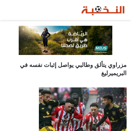
مزراوي يتألق وطالبي يواصل إثبات نفسه في
البريميرليغ