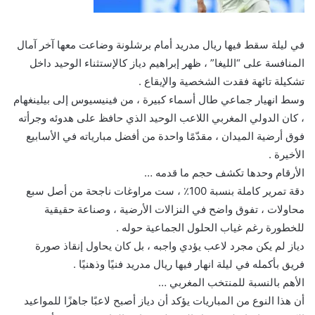
في ليلة سقط فيها ريال مدريد أمام برشلونة وضاعت معها آخر آمال
المنافسة على “الليغا” ، ظهر إبراهيم دياز كالإستثناء الوحيد داخل
تشكيلة تائهة فقدت الشخصية والإيقاع .
وسط انهيار جماعي طال أسماء كبيرة ، من فينيسيوس إلى بيلينغهام
، كان الدولي المغربي اللاعب الوحيد الذي حافظ على هدوئه وجرأته
فوق أرضية الميدان ، مقدّمًا واحدة من أفضل مبارياته في الأسابيع
الأخيرة .
الأرقام وحدها تكشف حجم ما قدمه …
دقة تمرير كاملة بنسبة 100٪ ، ست مراوغات ناجحة من أصل سبع
محاولات ، تفوق واضح في النزالات الأرضية ، وصناعة حقيقية
للخطورة رغم غياب الحلول الجماعية حوله .
دياز لم يكن مجرد لاعب يؤدي واجبه ، بل كان يحاول إنقاذ صورة
فريق بأكمله في ليلة انهار فيها ريال مدريد فنيًا وذهنيًا .
الأهم بالنسبة للمنتخب المغربي …
أن هذا النوع من المباريات يؤكد أن دياز أصبح لاعبًا جاهزًا للمواعيد