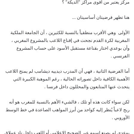
مركز يعتبر من أقوى مراكز “الديكة” ؟
هنا تظهر فرضيتان أساسيتان …
الأولى وهي الأقرب منطقياً بالنسبة للكثيرين ، أن الجامعة الملكية
المغربية لكرة القدم نجحت في إقناع اللاعب بالمشروع المغربي ،
وأن بوعدي اختار بقناعة مستقبل الأسود على حساب المشروع
الفرنسي .
أما الفرضية الثانية ، فهي أن المدرب ديدييه ديشامب لم يمنح اللاعب
الأهمية الكافية داخل تصوراته الحالية ، رغم الموهبة الكبيرة التي
يتحدث عنها المتابعون والمحللون داخل فرنسا .
لكن سواء كانت هذه أو تلك ، فالشيء الأهم بالنسبة للمغرب هو أنه
ربح لاعباً يُنظر إليه كواحد من أبرز المواهب الصاعدة في خط الوسط
الأوروبي .
بوعدي لم يصنع اسمه عبر الضجيج الإعلامي أو اللعب داخل نادٍ عملاق