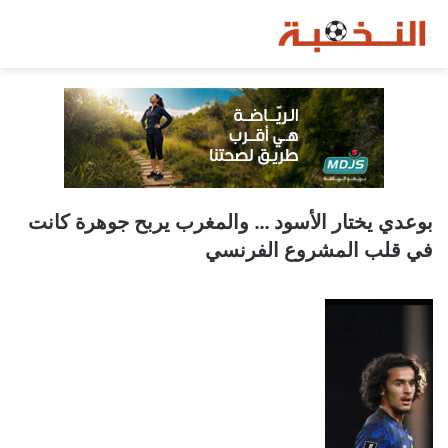
بوعدي يختار الأسود … والمغرب يربح جوهرة كانت
في قلب المشروع الفرنسي