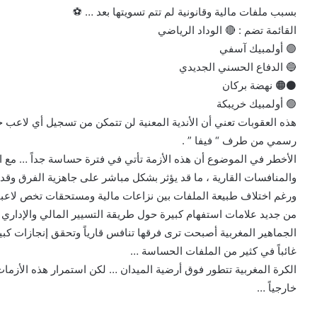
بسبب ملفات مالية وقانونية لم تتم تسويتها بعد … ⚽
القائمة تضم : 🔴 الوداد الرياضي
🟣 أولمبيك آسفي
🔵 الدفاع الحسني الجديدي
⚫🟠 نهضة بركان
🟢 أولمبيك خريبكة
هذه العقوبات تعني أن الأندية المعنية لن تتمكن من تسجيل أي لاعب ج
رسمي من طرف “ فيفا ” .
الأخطر في الموضوع أن هذه الأزمة تأتي في فترة حساسة جداً … مع اق
والمنافسات القارية ، ما قد يؤثر بشكل مباشر على جاهزية الفرق وقد
ورغم اختلاف طبيعة الملفات بين نزاعات مالية ومستحقات تخص لاعبين أ
من جديد علامات استفهام كبيرة حول طريقة التسيير المالي والإداري د
الجماهير المغربية أصبحت ترى فرقها تنافس قارياً وتحقق إنجازات كبي
غائباً في كثير من الملفات الحساسة …
الكرة المغربية تتطور فوق أرضية الميدان … لكن استمرار هذه الأزما
خارجياً …