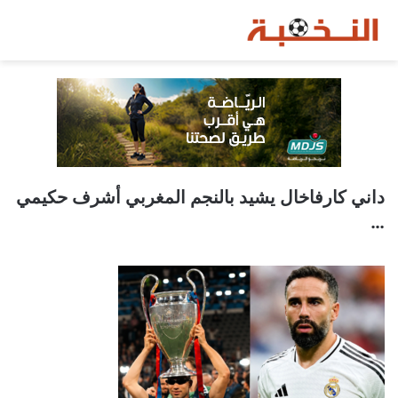
داني كارفاخال يشيد بالنجم المغربي أشرف حكيمي
…