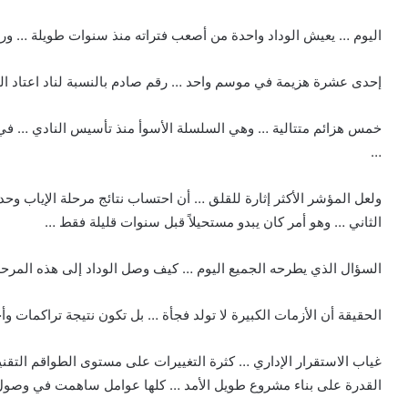
اليوم … يعيش الوداد واحدة من أصعب فتراته منذ سنوات طويلة … وربم
إحدى عشرة هزيمة في موسم واحد … رقم صادم بالنسبة لناد اعتاد ال
خمس هزائم متتالية … وهي السلسلة الأسوأ منذ تأسيس النادي … في مش
…
ولعل المؤشر الأكثر إثارة للقلق … أن احتساب نتائج مرحلة الإياب وحد
الثاني … وهو أمر كان يبدو مستحيلاً قبل سنوات قليلة فقط …
السؤال الذي يطرحه الجميع اليوم … كيف وصل الوداد إلى هذه المرح
الحقيقة أن الأزمات الكبيرة لا تولد فجأة … بل تكون نتيجة تراكمات و
غياب الاستقرار الإداري … كثرة التغييرات على مستوى الطواقم التقن
القدرة على بناء مشروع طويل الأمد … كلها عوامل ساهمت في وصول 