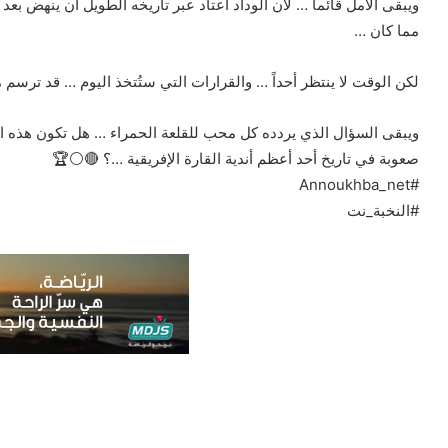
ويبقى الأمل قائماً … لأن الوداد اعتاد عبر تاريخه الطويل أن ينهض ب
مما كان …
لكن الوقت لا ينتظر أحداً … والقرارات التي ستُتخذ اليوم … قد ترسم
ويبقى السؤال الذي يردده كل محب للقلعة الحمراء … هل تكون هذه الأزمة
صعوبة في تاريخ أحد أعظم أندية القارة الإفريقية …؟ 🔴⚪🏆
#Annoukhba_net
#النخبة_نت