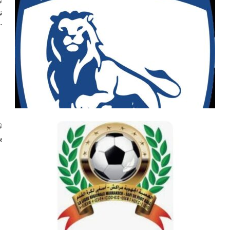
ن
!
ب