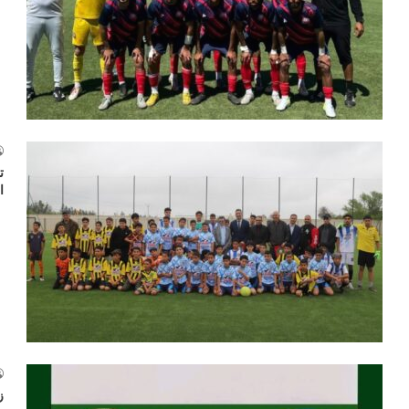
ت
ا
ز