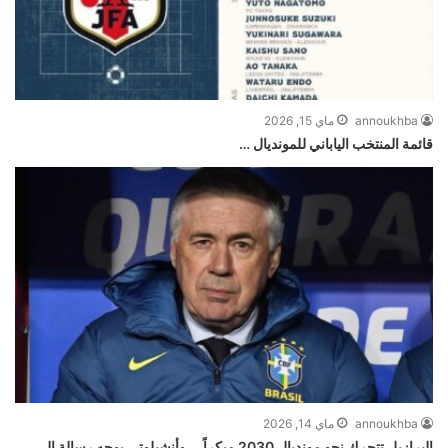
annoukhba
ماي 15, 2026
قائمة المنتخب الياباني للمونديال …
annoukhba
ماي 14, 2026
البرازيل تتحرك نحو مونديال 2030 مبكراً … وأنشيلوتي يوجه رسالة إلى