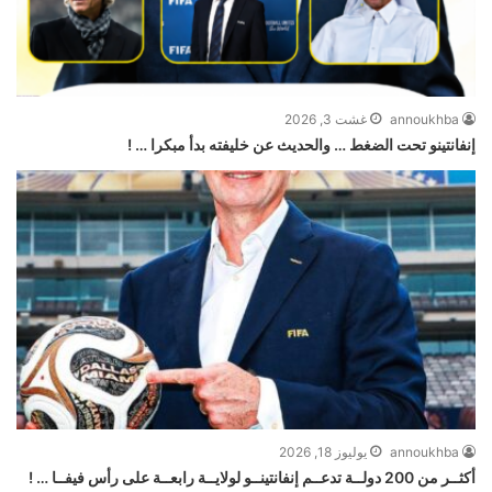
annoukhba
غشت 3, 2026
إنفانتينو تحت الضغط … والحديث عن خليفته بدأ مبكرا … !
annoukhba
يوليوز 18, 2026
أكثــر من 200 دولــة تدعــم إنفانتينــو لولايــة رابعــة على رأس فيفــا … !